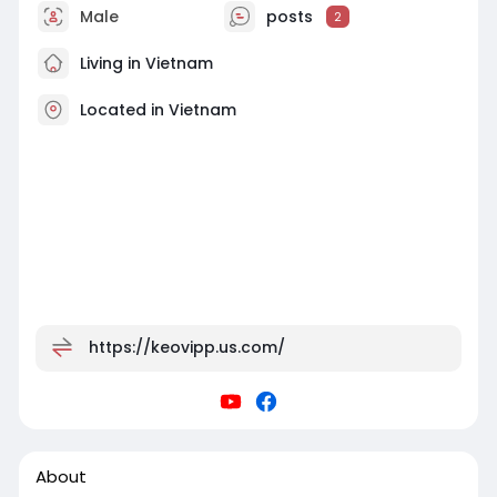
Male
posts
2
Living in Vietnam
Located in Vietnam
https://keovipp.us.com/
About