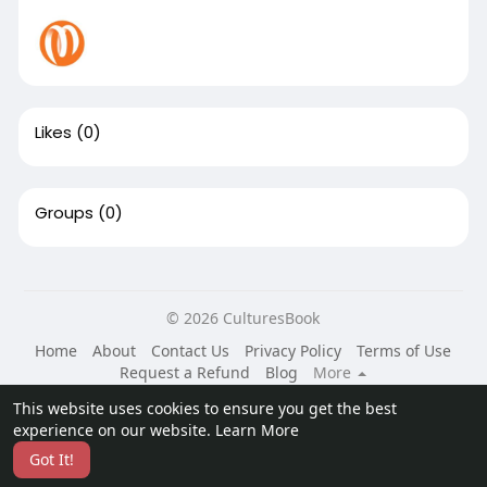
Likes
(0)
Groups
(0)
© 2026 CulturesBook
Home
About
Contact Us
Privacy Policy
Terms of Use
Request a Refund
Blog
More
Language
This website uses cookies to ensure you get the best
experience on our website.
Learn More
Got It!