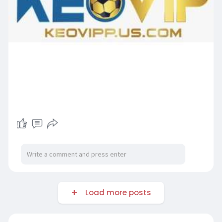
Load more posts