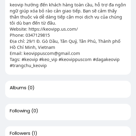
keovip hướng đến khách hàng toàn cầu, hỗ trợ đa ngôn
ngữ giúp xóa bỏ rào cản giao tiếp. Bạn sẽ cảm thấy
thân thuộc và dễ dàng tiếp cận mọi dịch vụ của chúng
tôi dù bạn đến từ đâu.
Website: https://keovipp.us.com/
Phone: 0347129815
Địa chỉ: 29/1 Đ. Gò Dầu, Tân Quý, Tân Phú, Thành phố
Hồ Chí Minh, Vietnam
Email:
keovippuscom@gmail.com
Tags: #keovip #keo_vip #keovippuscom #dagakeovip
#trangchu_keovip
Albums
(0)
Following
(0)
Followers
(1)