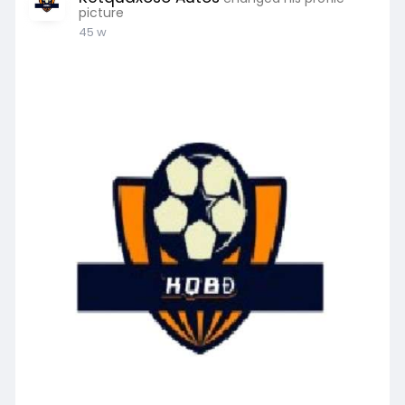
picture
45 w