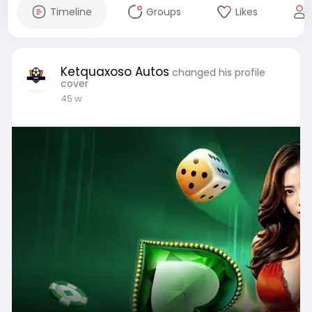
Timeline
Groups
Likes
Ketquaxoso Autos
changed his profile
cover
45 w