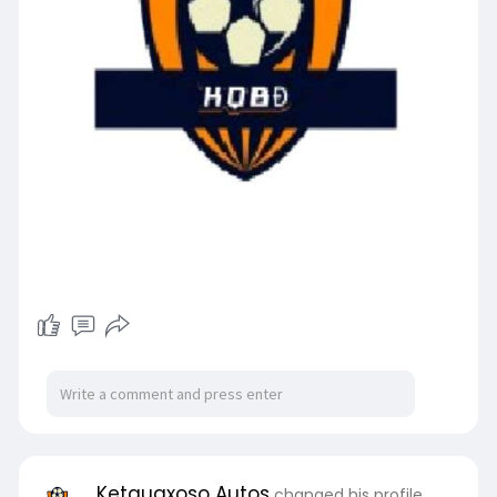
Ketquaxoso Autos
changed his profile