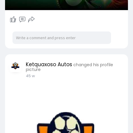
Ketquaxoso Autos
changed his profile
picture
45 w