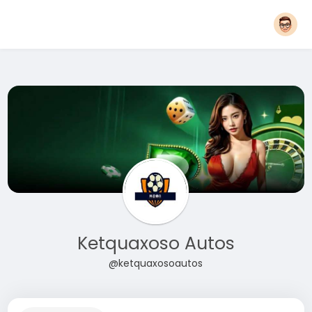
Ketquaxoso Autos
@ketquaxosoautos