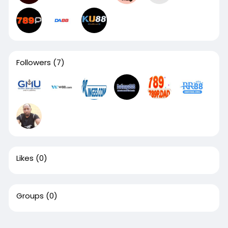
Followers
(7)
Likes
(0)
Groups
(0)