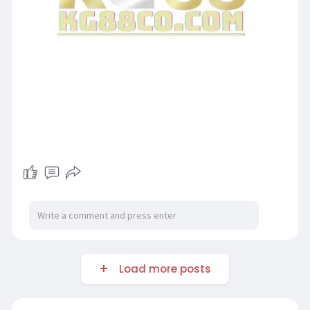
Load more posts