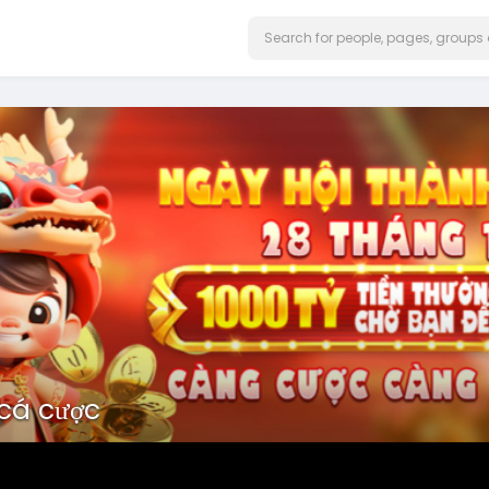
cá cược