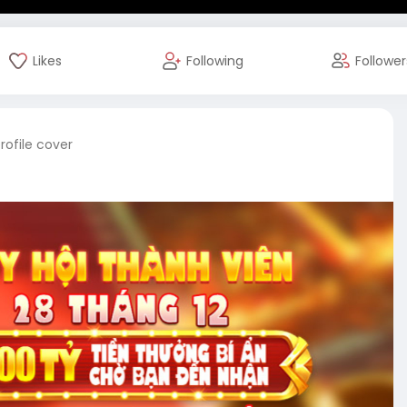
Likes
Following
Follower
rofile cover