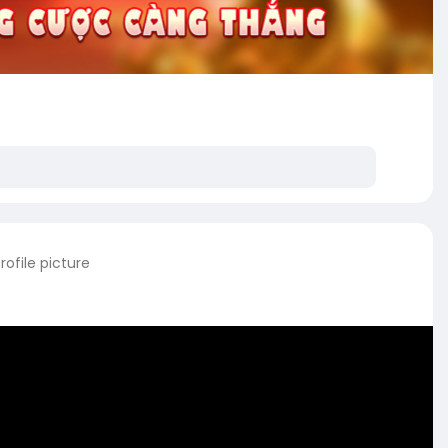
ofile picture