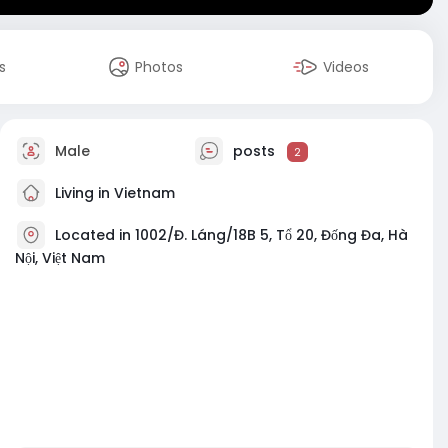
s
Photos
Videos
Male
posts
2
Living in Vietnam
Located in 1002/Đ. Láng/18B 5, Tổ 20, Đống Đa, Hà
Nội, Việt Nam