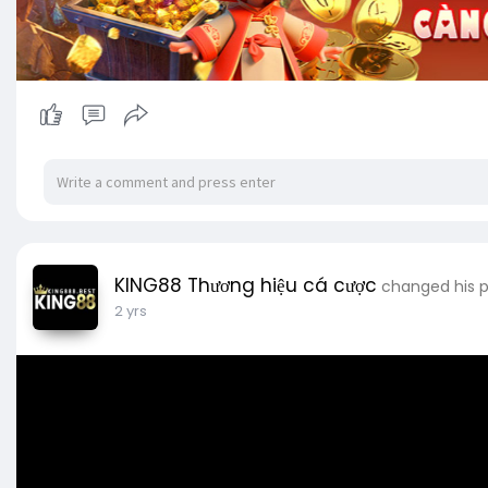
KING88 Thương hiệu cá cược
changed his pr
2 yrs