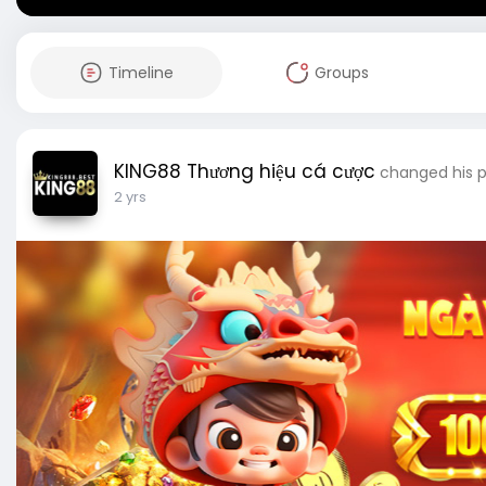
Timeline
Groups
KING88 Thương hiệu cá cược
changed his p
2 yrs