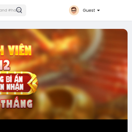
Guest