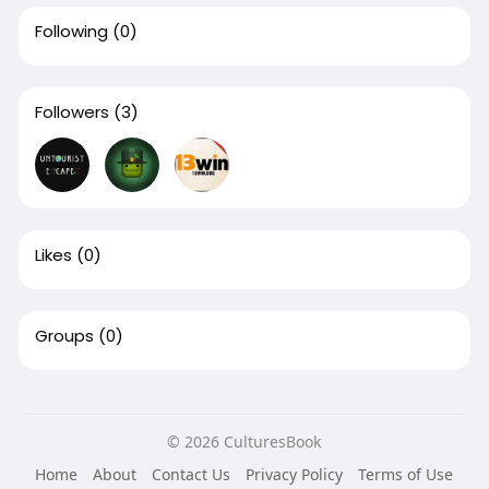
Following
(0)
Followers
(3)
Likes
(0)
Groups
(0)
© 2026 CulturesBook
Home
About
Contact Us
Privacy Policy
Terms of Use