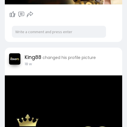
King88
changed his profile picture
18 w