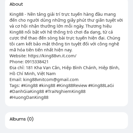
About
King88 - Nền tảng giải trí trực tuyến hàng đầu mang
đến cho người dùng những giây phút thư giãn tuyệt vời
và cơ hội nhận thưởng lớn mỗi ngày. Thương hiệu
King88 nổi bật với hệ thống trò chơi đa dạng, từ cá
cược thể thao đến sòng bài trực tuyến hiện đại. Chúng
tôi cam kết bảo mật thông tin tuyệt đối với công nghệ
mã hóa tiên tiến nhất hiện nay.
Website: https://king88vn.it.com/
Phone: 0915338421
Địa chỉ: 181 Kha Vạn Cân, Hiệp Bình Chánh, Hiệp Bình,
Hồ Chí Minh, Việt Nam
Email:
king88vnitcom@gmail.com
Tags: #King88 #king88 #King88Review #King88LaGi
#DanhGiaKing88 #TraiNghiemKing88
#HuongDanKing88
Albums
(0)