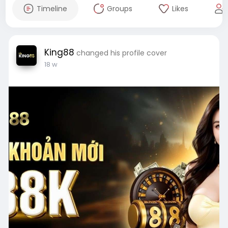
Timeline
Groups
Likes
King88
changed his profile cover
18 w