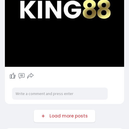
Load more posts