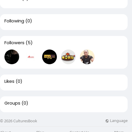
Following
(0)
Followers
(5)
Likes
(0)
Groups
(0)
Language
© 2026 CulturesBook