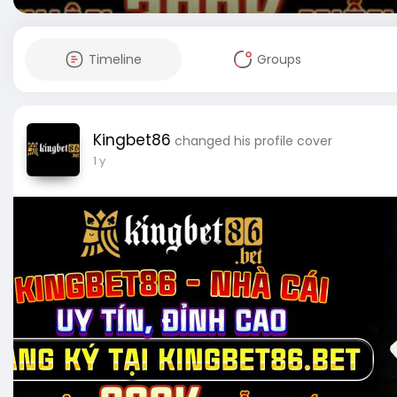
Timeline
Groups
Kingbet86
changed his profile cover
1 y