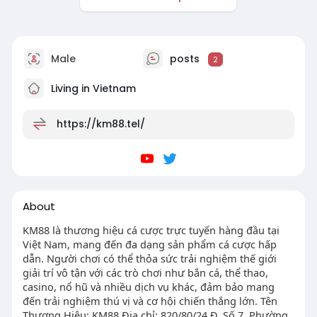
Male
posts
2
Living in Vietnam
https://km88.tel/
About
KM88 là thương hiệu cá cược trực tuyến hàng đầu tại
Việt Nam, mang đến đa dạng sản phẩm cá cược hấp
dẫn. Người chơi có thể thỏa sức trải nghiệm thế giới
giải trí vô tận với các trò chơi như bắn cá, thể thao,
casino, nổ hũ và nhiều dịch vụ khác, đảm bảo mang
đến trải nghiệm thú vị và cơ hội chiến thắng lớn. Tên
Thương Hiệu: KM88 Địa chỉ: 820/80/24 Đ. Số 7, Phường