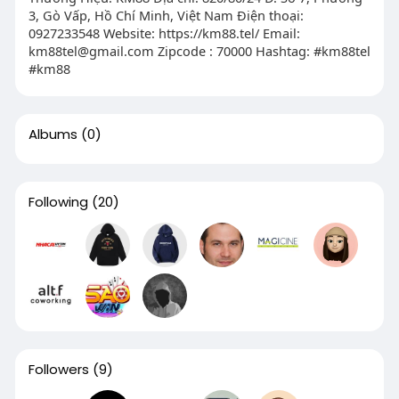
3, Gò Vấp, Hồ Chí Minh, Việt Nam Điện thoại:
0927233548 Website: https://km88.tel/ Email:
km88tel@gmail.com
Zipcode : 70000 Hashtag: #km88tel
#km88
Albums
(0)
Following
(20)
Followers
(9)