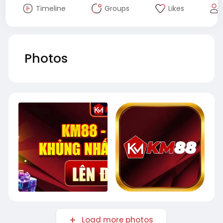
Timeline
Groups
Likes
Photos
Load more photos