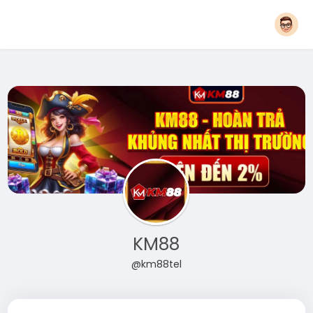
KM88
@km88tel