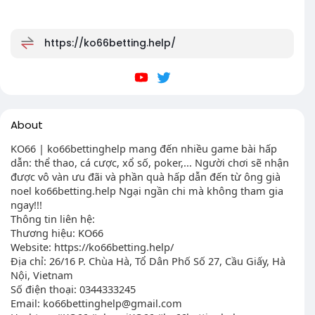
https://ko66betting.help/
About
KO66 | ko66bettinghelp mang đến nhiều game bài hấp
dẫn: thể thao, cá cược, xổ số, poker,... Người chơi sẽ nhận
được vô vàn ưu đãi và phần quà hấp dẫn đến từ ông già
noel ko66betting.help Ngại ngần chi mà không tham gia
ngay!!!
Thông tin liên hệ:
Thương hiệu: KO66
Website: https://ko66betting.help/
Địa chỉ: 26/16 P. Chùa Hà, Tổ Dân Phố Số 27, Cầu Giấy, Hà
Nội, Vietnam
Số điện thoại: 0344333245
Email:
ko66bettinghelp@gmail.com