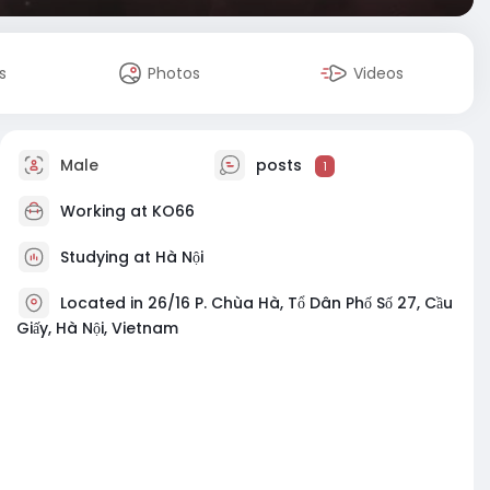
s
Photos
Videos
Male
posts
1
Working at KO66
Studying at Hà Nội
Located in 26/16 P. Chùa Hà, Tổ Dân Phố Số 27, Cầu
Giấy, Hà Nội, Vietnam