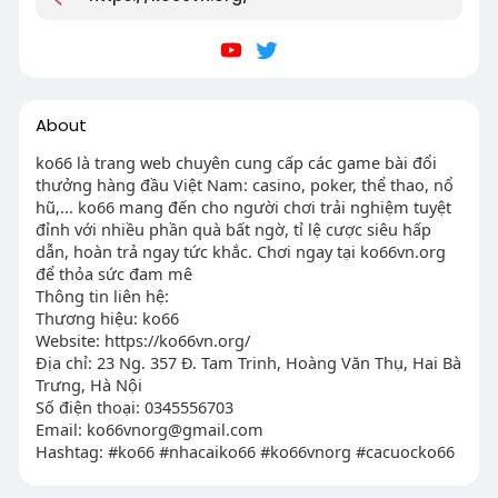
About
ko66 là trang web chuyên cung cấp các game bài đổi
thưởng hàng đầu Việt Nam: casino, poker, thể thao, nổ
hũ,... ko66 mang đến cho người chơi trải nghiệm tuyệt
đỉnh với nhiều phần quà bất ngờ, tỉ lệ cược siêu hấp
dẫn, hoàn trả ngay tức khắc. Chơi ngay tại ko66vn.org
để thỏa sức đam mê
Thông tin liên hệ:
Thương hiệu: ko66
Website: https://ko66vn.org/
Địa chỉ: 23 Ng. 357 Đ. Tam Trinh, Hoàng Văn Thụ, Hai Bà
Trưng, Hà Nội
Số điện thoại: 0345556703
Email:
ko66vnorg@gmail.com
Hashtag: #ko66 #nhacaiko66 #ko66vnorg #cacuocko66