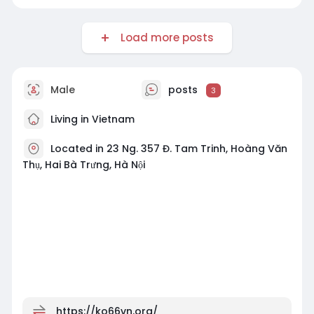
Load more posts
Male
posts
3
Living in Vietnam
Located in 23 Ng. 357 Đ. Tam Trinh, Hoàng Văn
Thụ, Hai Bà Trưng, Hà Nội
https://ko66vn.org/