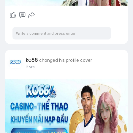
ko66
changed his profile cover
2 yrs