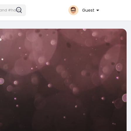
Guest