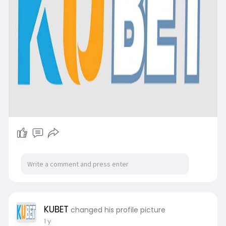
KUBET
changed his profile picture
1 y