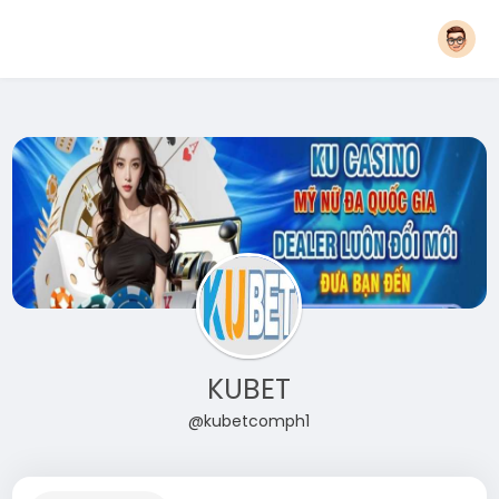
KUBET
@kubetcomph1