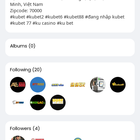
Minh, Việt Nam
Zipcode: 70000
#kubet #kubet2 #kubet6 #kubet88 #đang nhập kubet
#kubet 77 #ku casino #ku bet
Albums
(0)
Following
(20)
Followers
(4)