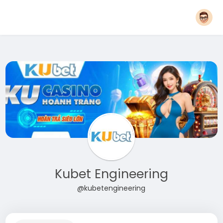
Kubet Engineering
@kubetengineering