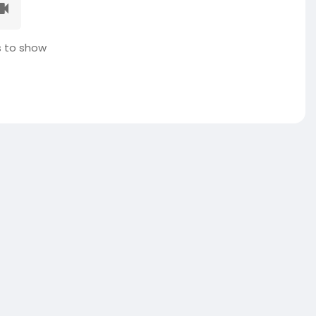
 to show