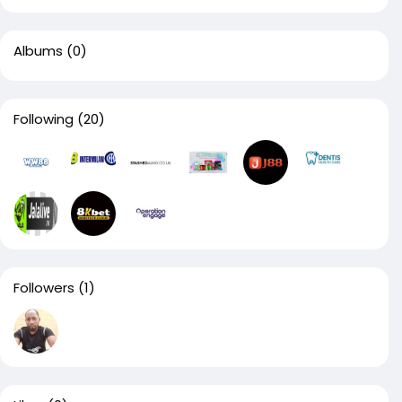
Albums
(0)
Following
(20)
Followers
(1)