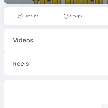
Timeline
Groups
Videos
Reels