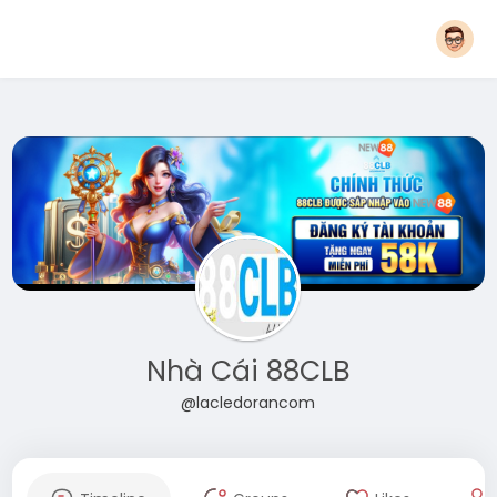
Nhà Cái 88CLB
@lacledorancom