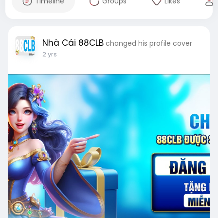
Timeline
Groups
Likes
Nhà Cái 88CLB
changed his profile cover
2 yrs