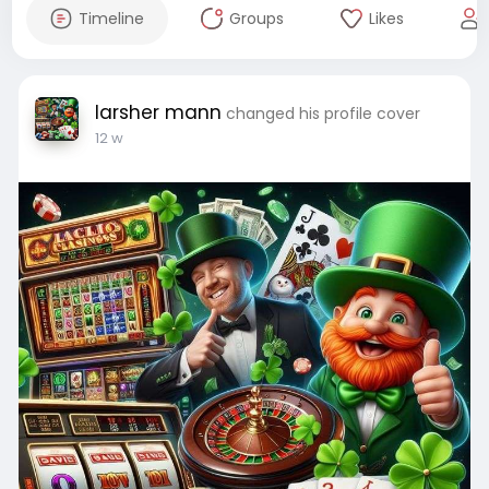
Timeline
Groups
Likes
larsher mann
changed his profile cover
12 w