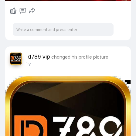
ld789 vip
changed his profile picture
1 y