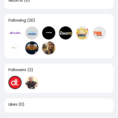
Albums
(0)
Following
(20)
Followers
(2)
Likes
(0)