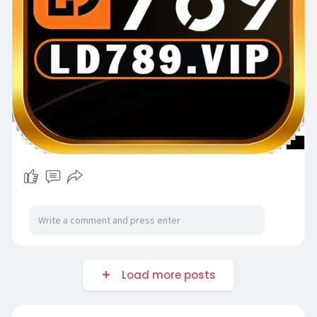
Load more posts