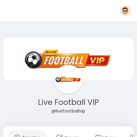
Live Football VIP
@livefootballvip