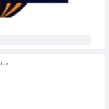
cture