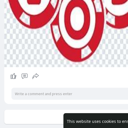
No mor
This website uses cookies to en