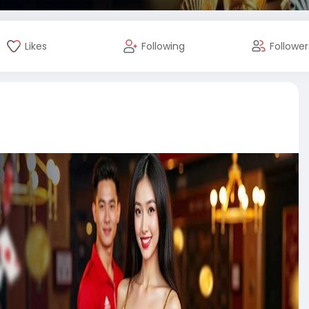
Likes
Following
Follower