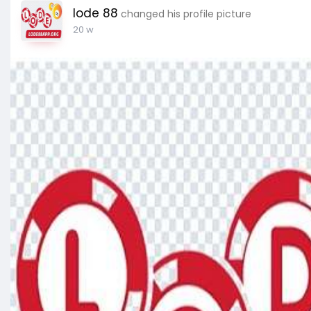
lode 88
changed his profile picture
20 w