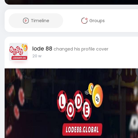
Timeline
Groups
lode 88
changed his profile cover
20 w