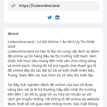
https://lodeonline.land
About
Lodeonline.land - Lô Đề Online 1 Ăn 99.5 Uy Tín Nhất
2026
Lodeonline.land tự hào là địa chỉ cung cấp dịch vụ đánh
đề online uy tín hàng đầu tại thị trường Việt Nam năm
2026. Với mục tiêu mang đến một sân chơi công bằng
và minh bạch, chúng tôi hỗ trợ người chơi tham gia lô
đề online đầy đủ các đài từ Xổ số kiến thiết miền Bắc,
Trung, Nam đến các loại hình xổ số siêu tốc hiện đại.
Tại đây, trải nghiệm đánh đề online của bạn sẽ được
nâng tầm với tỷ lệ trả thưởng hấp dẫn nhất thị trường
(lên đến 1 ăn 99.5), giúp tối ưu hóa lợi nhuận so với
cách ghi truyền thống. Hệ thống lô đề online tại website
được thiết kế với giao diện thông minh, bảo mật thông