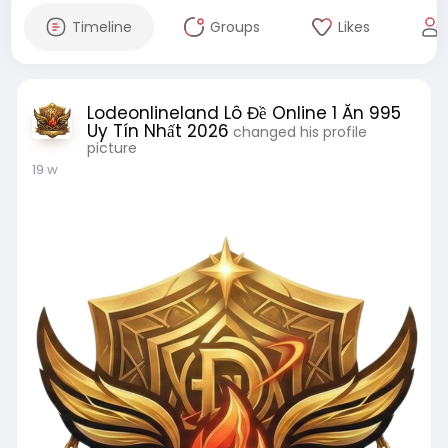
Timeline
Groups
Likes
Lodeonlineland Lô Đề Online 1 Ăn 995
Uy Tín Nhất 2026
changed his profile
picture
19 w