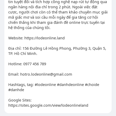
tin tuyệt đối và tích hợp công nghệ nạp rút tự động qua
ngân hàng nội địa chỉ trong 2 phút. Ngoài việc đặt
cược, người chơi còn có thể tham khảo chuyên mục giải
mã giấc mơ và soi cầu mỗi ngày để gia tăng cơ hội
chiến thắng khi tham gia đánh đề online trực tuyến tại
hệ thống của chúng tôi.
Website: https://lodeonline.land
Địa chỉ: 156 Đường Lê Hồng Phong, Phường 3, Quận 5,
TP. Hồ Chí Minh.
Hotline: 0977 456 789
Email:
hotro.lodeonline@gmail.com
Hashtags, tag: #lodeonline #danhdeonline #choide
#danhde
Google Sites:
https://sites.google.com/view/lodeonlineland