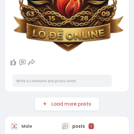
Load more posts
Male
posts
1