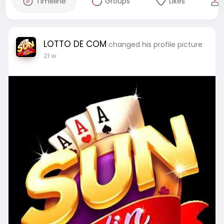
Timeline
Groups
Likes
LOTTO DE COM
changed his profile picture
21 w