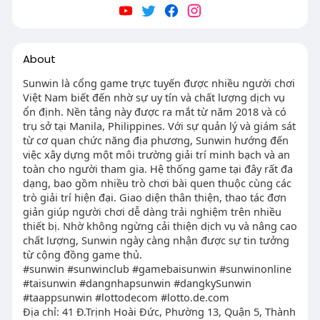
About
Sunwin là cổng game trực tuyến được nhiều người chơi
Việt Nam biết đến nhờ sự uy tín và chất lượng dịch vụ
ổn định. Nền tảng này được ra mắt từ năm 2018 và có
trụ sở tại Manila, Philippines. Với sự quản lý và giám sát
từ cơ quan chức năng địa phương, Sunwin hướng đến
việc xây dựng một môi trường giải trí minh bạch và an
toàn cho người tham gia. Hệ thống game tại đây rất đa
dạng, bao gồm nhiều trò chơi bài quen thuộc cùng các
trò giải trí hiện đại. Giao diện thân thiện, thao tác đơn
giản giúp người chơi dễ dàng trải nghiệm trên nhiều
thiết bị. Nhờ không ngừng cải thiện dịch vụ và nâng cao
chất lượng, Sunwin ngày càng nhận được sự tin tưởng
từ cộng đồng game thủ.
#sunwin #sunwinclub #gamebaisunwin #sunwinonline
#taisunwin #dangnhapsunwin #dangkySunwin
#taappsunwin #lottodecom #lotto.de.com
Địa chỉ: 41 Đ.Trịnh Hoài Đức, Phường 13, Quận 5, Thành