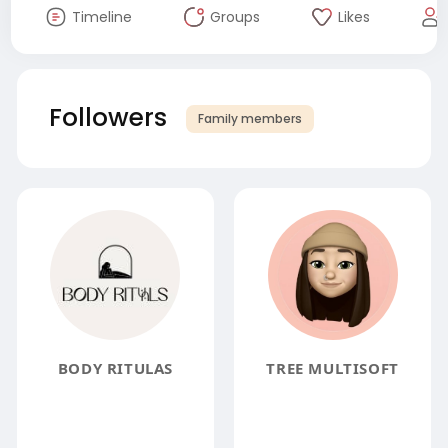
Timeline
Groups
Likes
Followers
Family members
BODY RITULAS
TREE MULTISOFT