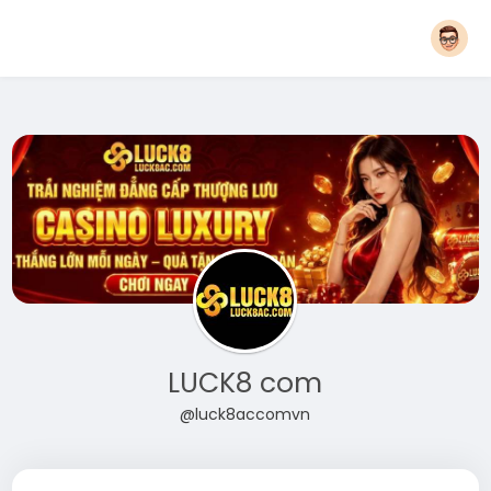
LUCK8 com
@luck8accomvn