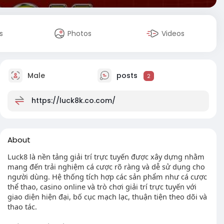
s
Photos
Videos
Male
posts
2
https://luck8k.co.com/
About
Luck8 là nền tảng giải trí trực tuyến được xây dựng nhằm
mang đến trải nghiệm cá cược rõ ràng và dễ sử dụng cho
người dùng. Hệ thống tích hợp các sản phẩm như cá cược
thể thao, casino online và trò chơi giải trí trực tuyến với
giao diện hiện đại, bố cục mạch lạc, thuận tiện theo dõi và
thao tác.