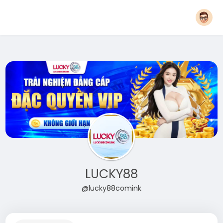
LUCKY88
@lucky88comink