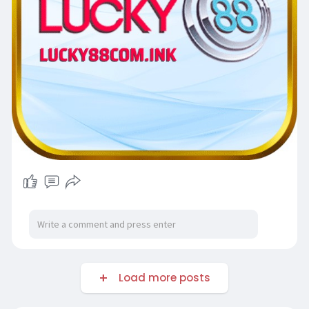
Load more posts