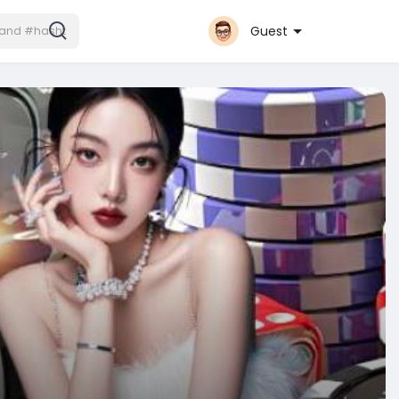
Guest