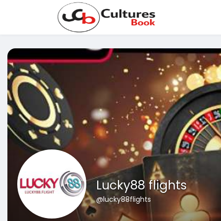
Lucky88 flights
@lucky88flights