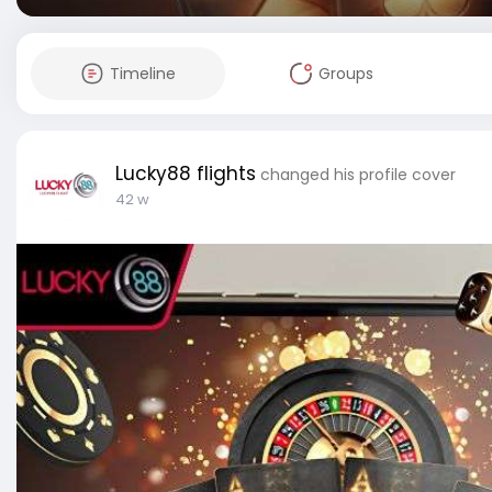
Timeline
Groups
Lucky88 flights
changed his profile cover
42 w