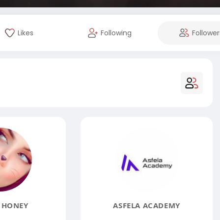
Likes
Following
Follower
 HONEY
ASFELA ACADEMY