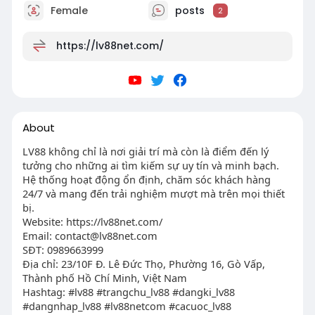
Female
posts
2
https://lv88net.com/
About
LV88 không chỉ là nơi giải trí mà còn là điểm đến lý
tưởng cho những ai tìm kiếm sự uy tín và minh bạch.
Hệ thống hoạt động ổn định, chăm sóc khách hàng
24/7 và mang đến trải nghiệm mượt mà trên mọi thiết
bị.
Website: https://lv88net.com/
Email:
contact@lv88net.com
SĐT: 0989663999
Địa chỉ: 23/10F Đ. Lê Đức Thọ, Phường 16, Gò Vấp,
Thành phố Hồ Chí Minh, Việt Nam
Hashtag: #lv88 #trangchu_lv88 #dangki_lv88
#dangnhap_lv88 #lv88netcom #cacuoc_lv88