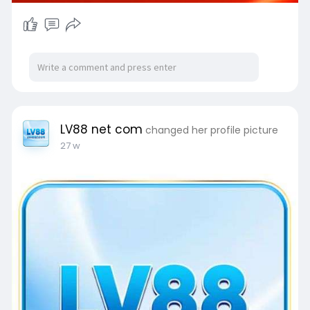
LV88 net com
changed her profile picture
27 w