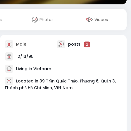
s
Photos
Videos
Male
posts
2
12/13/95
Living in Vietnam
Located in 39 Trần Quốc Thảo, Phường 6, Quận 3,
Thành phố Hồ Chí Minh, Việt Nam