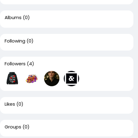
Albums
(0)
Following
(0)
Followers
(4)
Likes
(0)
Groups
(0)