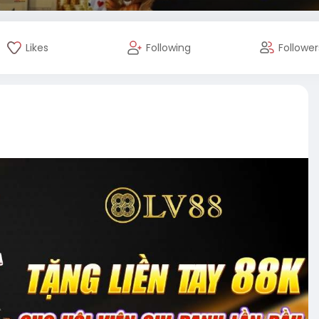
Likes
Following
Follower