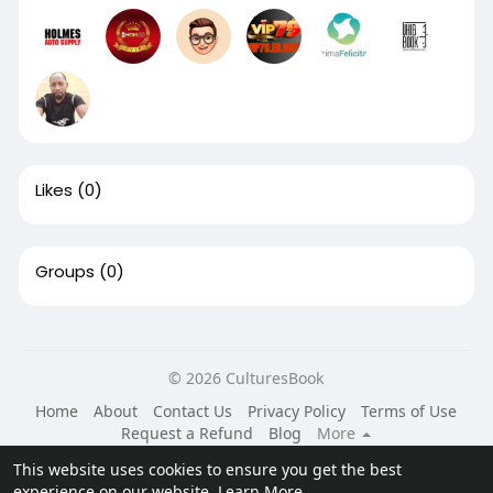
Likes
(0)
Groups
(0)
© 2026 CulturesBook
Home
About
Contact Us
Privacy Policy
Terms of Use
Request a Refund
Blog
More
Language
This website uses cookies to ensure you get the best
experience on our website.
Learn More