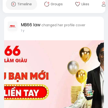
Timeline
Groups
Likes
MB66 law
changed her profile cover
1 y