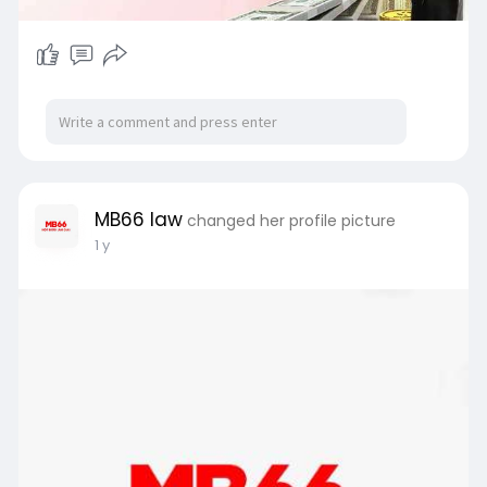
MB66 law
changed her profile picture
1 y