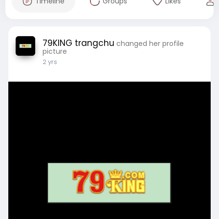
Timeline
Groups
Likes
79KING trangchu
changed her profile
picture
2 yrs