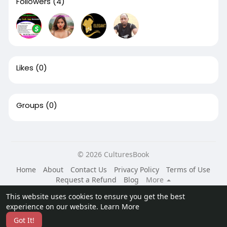
Followers
(4)
Likes
(0)
Groups
(0)
© 2026 CulturesBook
Home
About
Contact Us
Privacy Policy
Terms of Use
Request a Refund
Blog
More
Language
This website uses cookies to ensure you get the best
experience on our website.
Learn More
Got It!