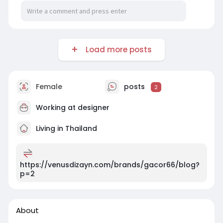
Load more posts
Female
posts
2
Working at designer
Living in Thailand
https://venusdizayn.com/brands/gacor66/blog?
p=2
About