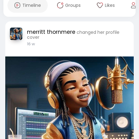
Timeline
Groups
Likes
merritt thornmere
changed her profile
cover
16 w