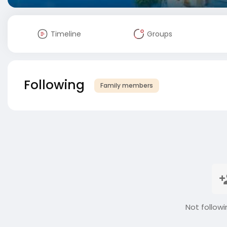
Timeline
Groups
Following
Family members
Not followi