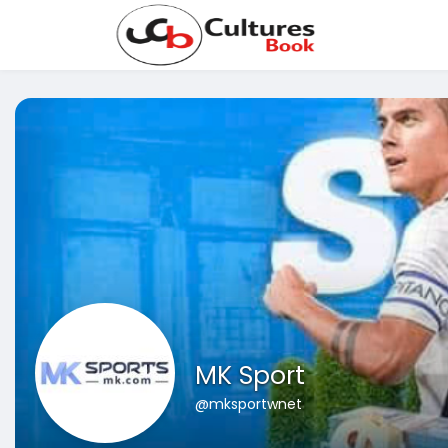
MK Sport
@mksportwnet