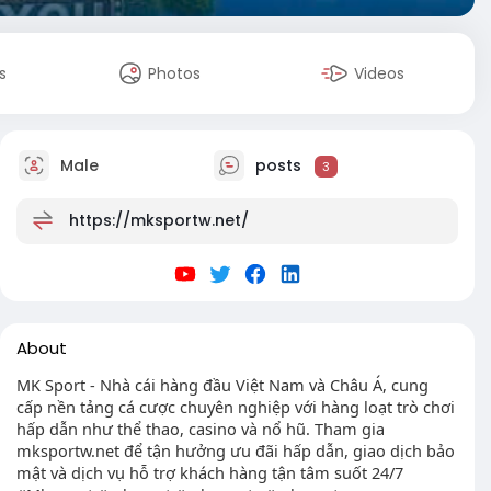
s
Photos
Videos
Male
posts
3
https://mksportw.net/
About
MK Sport - Nhà cái hàng đầu Việt Nam và Châu Á, cung
cấp nền tảng cá cược chuyên nghiệp với hàng loạt trò chơi
hấp dẫn như thể thao, casino và nổ hũ. Tham gia
mksportw.net để tận hưởng ưu đãi hấp dẫn, giao dịch bảo
mật và dịch vụ hỗ trợ khách hàng tận tâm suốt 24/7