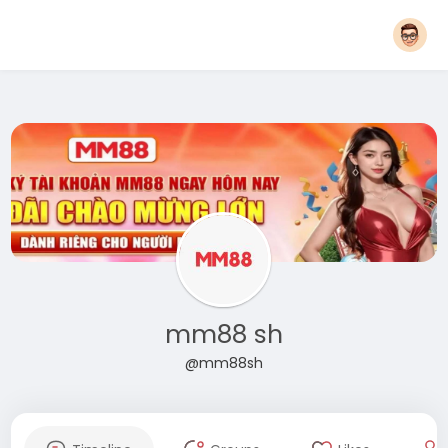
mm88 sh
@mm88sh