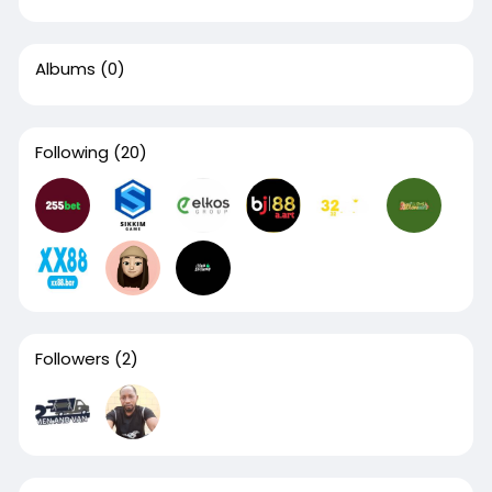
Albums
(0)
Following
(20)
Followers
(2)