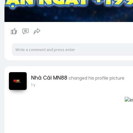
Nhà Cái MN88
changed his profile picture
1 y