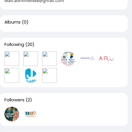
Mail:
adminMN88@gmail.com
Albums
(0)
Following
(20)
Followers
(2)