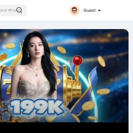
Guest