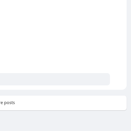
e posts