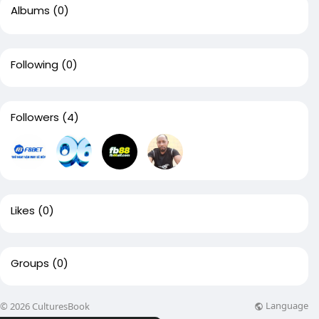
Albums
(0)
Following
(0)
Followers
(4)
Likes
(0)
Groups
(0)
Language
© 2026 CulturesBook