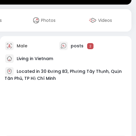
s
Photos
Videos
Male
posts
2
Living in Vietnam
Located in 30 Đường B3, Phường Tây Thạnh, Quận
Tân Phú, TP Hồ Chí Minh