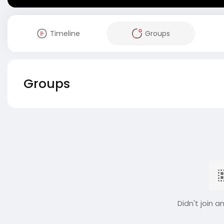
Timeline
Groups
Groups
Didn't join a