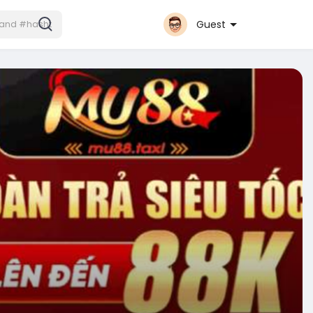
Guest