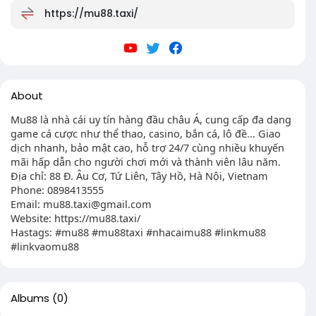
https://mu88.taxi/
About
Mu88 là nhà cái uy tín hàng đầu châu Á, cung cấp đa dạng
game cá cược như thể thao, casino, bắn cá, lô đề... Giao
dịch nhanh, bảo mật cao, hỗ trợ 24/7 cùng nhiều khuyến
mãi hấp dẫn cho người chơi mới và thành viên lâu năm.
Địa chỉ: 88 Đ. Âu Cơ, Tứ Liên, Tây Hồ, Hà Nội, Vietnam
Phone: 0898413555
Email:
mu88.taxi@gmail.com
Website: https://mu88.taxi/
Hastags: #mu88 #mu88taxi #nhacaimu88 #linkmu88
#linkvaomu88
Albums
(0)