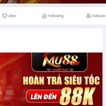
Likes
Following
Follower