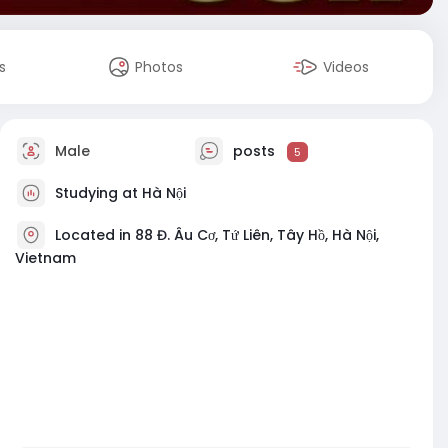
s
Photos
Videos
Male
posts
5
Studying at Hà Nội
Located in 88 Đ. Âu Cơ, Tứ Liên, Tây Hồ, Hà Nội,
Vietnam