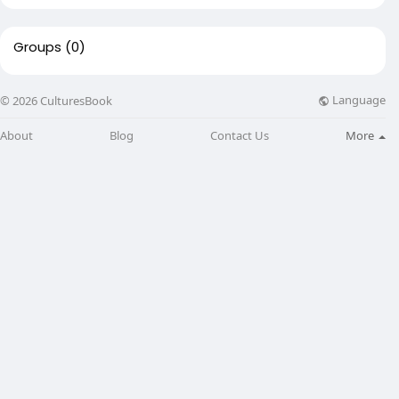
Groups
(0)
Language
© 2026 CulturesBook
About
Blog
Contact Us
More