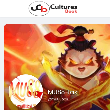
MU88 Taxi
@mu88taxi