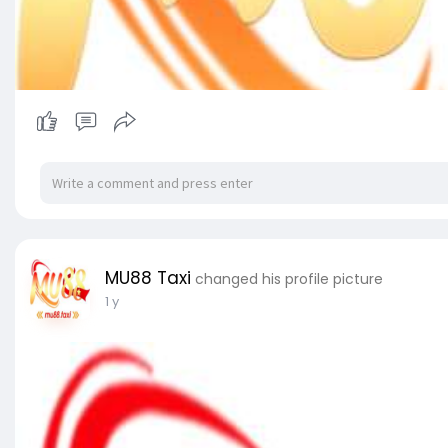
MU88 Taxi
changed his profile picture
1 y