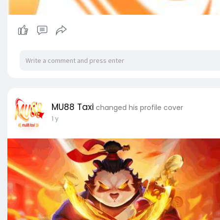
MU88 Taxi
changed his profile cover
1 y