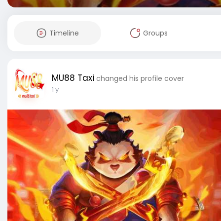
Timeline
Groups
MU88 Taxi
changed his profile cover
1 y