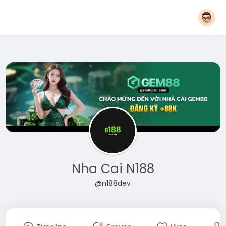
Nha Cai N188
@n188dev