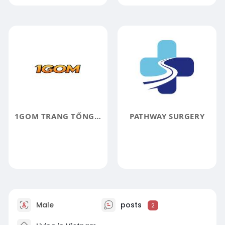
1GOM TRANG TỔNG HỢP CÁ CƯỢC
PATHWAY SURGERY
Male
posts
2