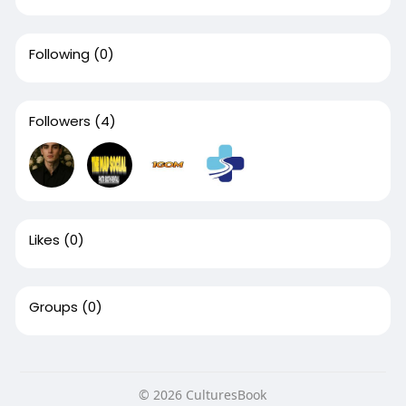
Following
(0)
Followers
(4)
Likes
(0)
Groups
(0)
© 2026 CulturesBook