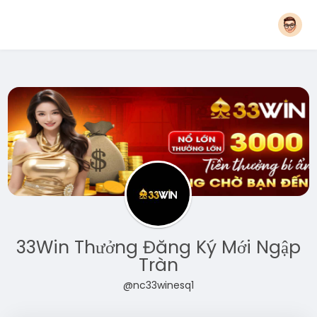
33Win Thưởng Đăng Ký Mới Ngập
Tràn
@nc33winesq1