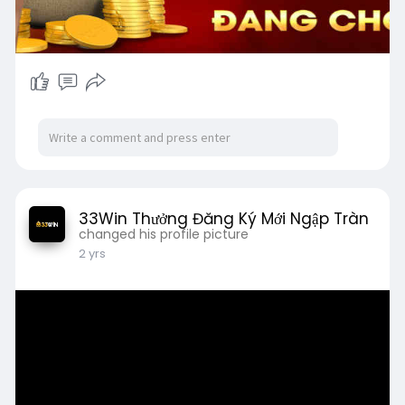
33Win Thưởng Đăng Ký Mới Ngập Tràn
changed his profile picture
2 yrs