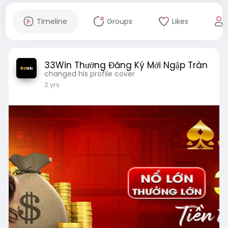
Timeline
Groups
Likes
33Win Thưởng Đăng Ký Mới Ngập Tràn
changed his profile cover
2 yrs