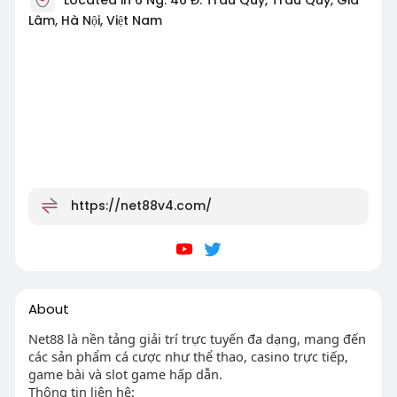
Lâm, Hà Nội, Việt Nam
https://net88v4.com/
About
Net88 là nền tảng giải trí trực tuyến đa dạng, mang đến
các sản phẩm cá cược như thể thao, casino trực tiếp,
game bài và slot game hấp dẫn.
Thông tin liên hệ: