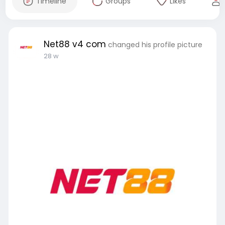
Timeline
Groups
Likes
Net88 v4 com
changed his profile picture
28 w