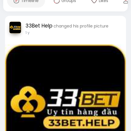
Timeline
Groups
Likes
33Bet Help
changed his profile picture
1 y