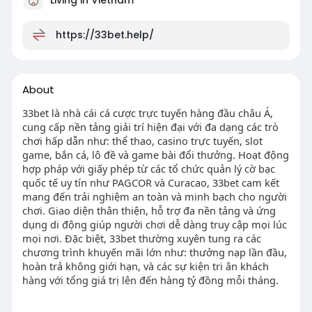
https://33bet.help/
About
33bet là nhà cái cá cược trực tuyến hàng đầu châu Á,
cung cấp nền tảng giải trí hiện đại với đa dạng các trò
chơi hấp dẫn như: thể thao, casino trực tuyến, slot
game, bắn cá, lô đề và game bài đổi thưởng. Hoạt động
hợp pháp với giấy phép từ các tổ chức quản lý cờ bạc
quốc tế uy tín như PAGCOR và Curacao, 33bet cam kết
mang đến trải nghiệm an toàn và minh bạch cho người
chơi. Giao diện thân thiện, hỗ trợ đa nền tảng và ứng
dụng di động giúp người chơi dễ dàng truy cập mọi lúc
mọi nơi. Đặc biệt, 33bet thường xuyên tung ra các
chương trình khuyến mãi lớn như: thưởng nạp lần đầu,
hoàn trả không giới hạn, và các sự kiện tri ân khách
hàng với tổng giá trị lên đến hàng tỷ đồng mỗi tháng.