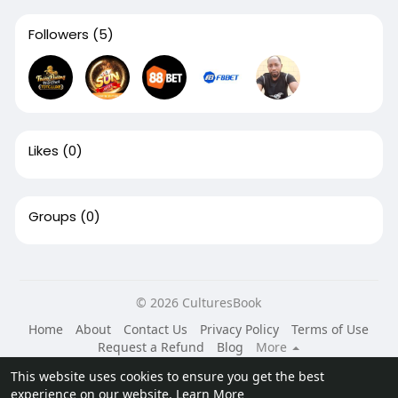
Followers
(5)
Likes
(0)
Groups
(0)
© 2026 CulturesBook
Home
About
Contact Us
Privacy Policy
Terms of Use
Request a Refund
Blog
More
Language
This website uses cookies to ensure you get the best
experience on our website.
Learn More