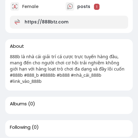
Female
posts
1
https://888btz.com
About
888b là nhà cái giải trí cá cược trực tuyến hàng đầu,
mang đến cho người chơi cơ hội trải nghiệm không
giới hạn với hàng loạt trò chơi đa dạng và đầy lôi cuốn
#888b #888_b #8888b #b888 #nhà_cái_888b
#link_vào_888b
Albums
(0)
Following
(0)