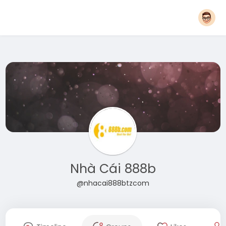
Nhà Cái 888b
@nhacai888btzcom