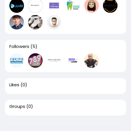
Followers
(5)
Likes
(0)
Groups
(0)