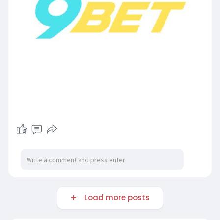
Load more posts