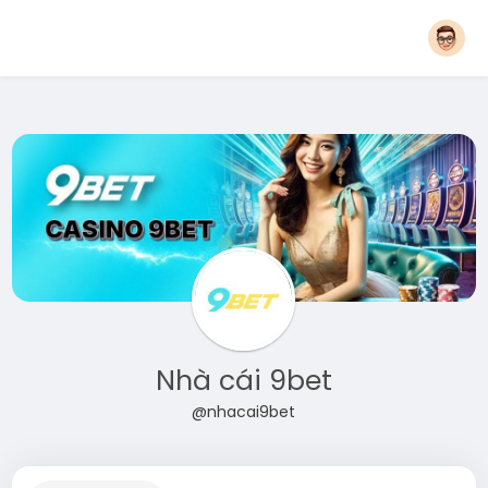
Nhà cái 9bet
@nhacai9bet