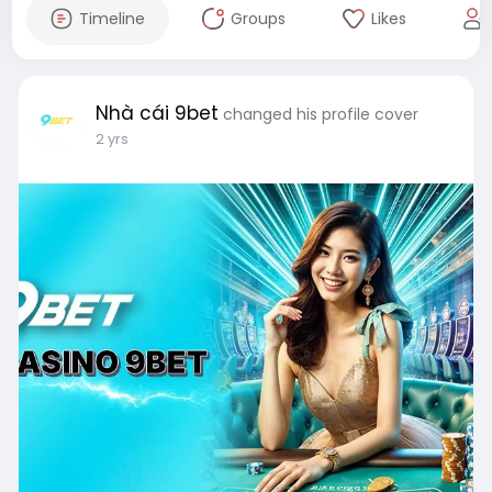
Timeline
Groups
Likes
Nhà cái 9bet
changed his profile cover
2 yrs