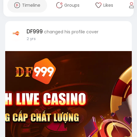
Timeline
Groups
Likes
DF999
changed his profile cover
2 yrs