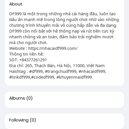
About
DF999 là một trong những nhà cái hàng đầu, luôn tạo
dấu ấn mạnh mẽ trong lòng người chơi nhờ vào những
chương trình khuyến mãi vô cùng hấp dẫn và đa dạng.
DF999 còn nổi bật với hệ thống nạp và rút tiền cực kỳ
nhanh chóng và an toàn, đảm bảo trải nghiệm mượt
mà cho người chơi.
Website : https://nhacaidf999.com/
Thông tin liên hệ:
SDT: +84377261291
Địa chỉ: 265, Thạch Bàn, Hà Nội, 11000, Việt Nam
Hashtag : #df999, #trangchudf999, #nhacaidf999,
#linkdf999,#codedf999, #khuyenmaidf999
Albums
(0)
Following
(0)