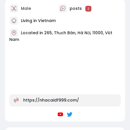
Male
posts
2
Living in Vietnam
Located in 265, Thạch Bàn, Hà Nội, 11000, Việt
Nam
https://nhacaidf999.com/