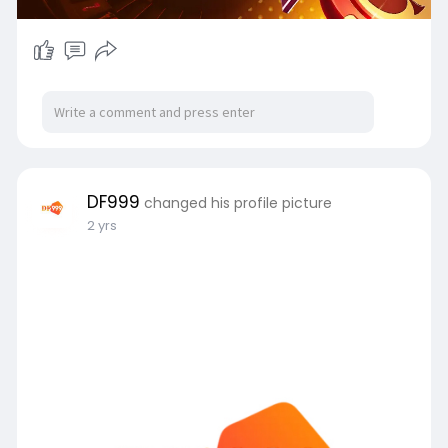
DF999
changed his profile picture
2 yrs