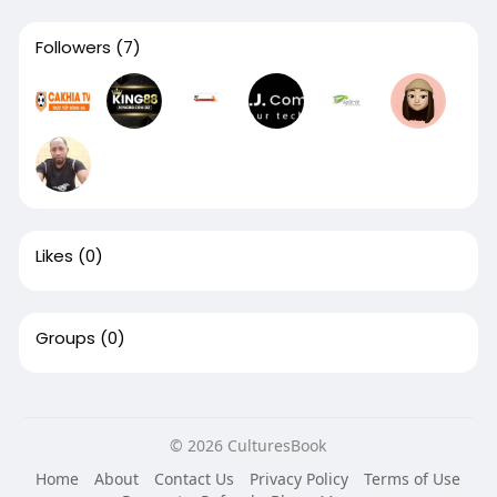
Followers
(7)
Likes
(0)
Groups
(0)
© 2026 CulturesBook
Home
About
Contact Us
Privacy Policy
Terms of Use