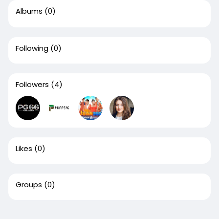
Albums
(0)
Following
(0)
Followers
(4)
Likes
(0)
Groups
(0)