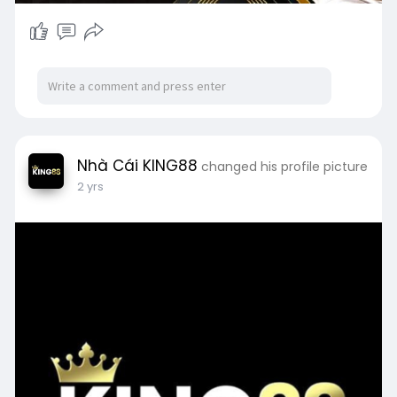
Nhà Cái KING88
changed his profile picture
2 yrs