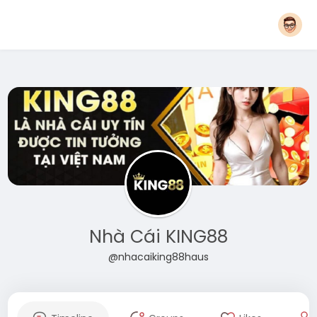
Nhà Cái KING88
@nhacaiking88haus