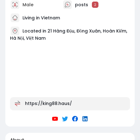
Male
posts
2
Living in Vietnam
Located in 21 Hàng Đậu, Đồng Xuân, Hoàn Kiếm,
Hà Nội, Việt Nam
https://king88.haus/
About