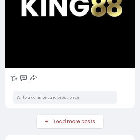
Load more posts