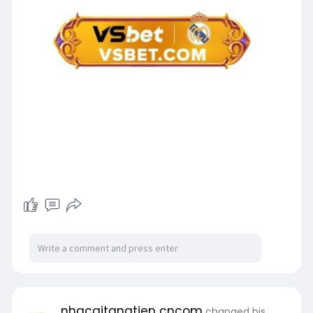
nhacaitangtien cncom
changed his