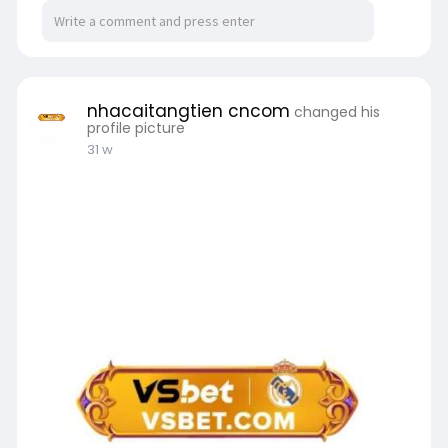
nhacaitangtien cncom
changed his
profile picture
31 w