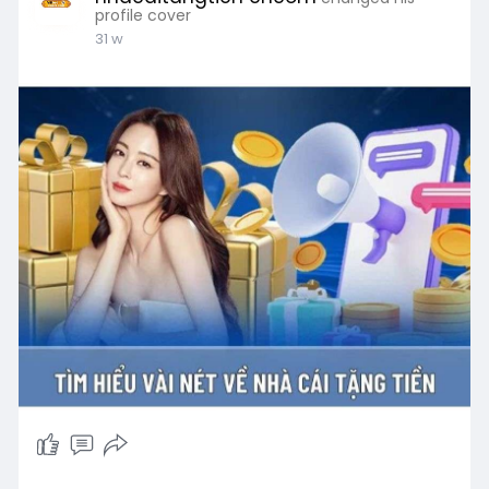
profile cover
31 w