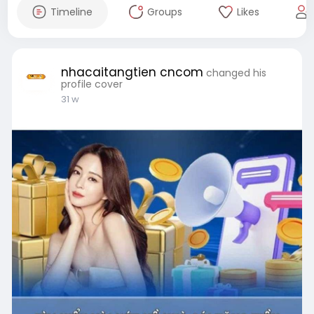
Timeline
Groups
Likes
nhacaitangtien cncom
changed his
profile cover
31 w