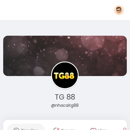
TG 88
@nhacaitg88