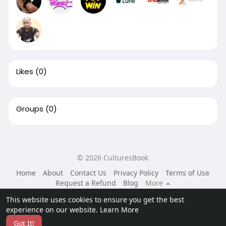
Likes
(0)
Groups
(0)
© 2026 CulturesBook
Home
About
Contact Us
Privacy Policy
Terms of Use
Request a Refund
Blog
More
Language
This website uses cookies to ensure you get the best
experience on our website.
Learn More
Got It!