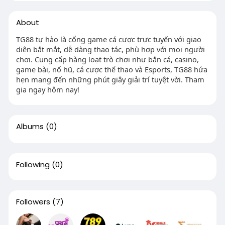
About
TG88 tự hào là cổng game cá cược trực tuyến với giao
diện bắt mắt, dễ dàng thao tác, phù hợp với mọi người
chơi. Cung cấp hàng loạt trò chơi như bắn cá, casino,
game bài, nổ hũ, cá cược thể thao và Esports, TG88 hứa
hẹn mang đến những phút giây giải trí tuyệt vời. Tham
gia ngay hôm nay!
Albums
(0)
Following
(0)
Followers
(7)