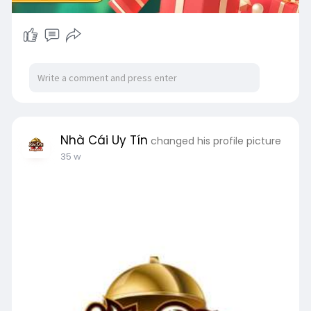
Nhà Cái Uy Tín
changed his profile picture
35 w