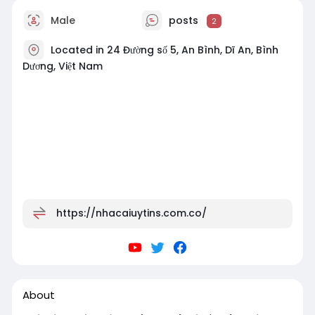
Male
posts
2
Located in 24 Đường số 5, An Bình, Dĩ An, Bình
Dương, Việt Nam
https://nhacaiuytins.com.co/
About