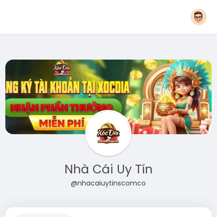
Nhà Cái Uy Tín
@nhacaiuytinscomco