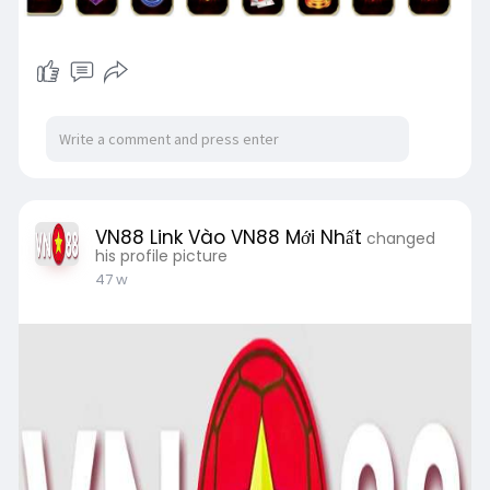
VN88 Link Vào VN88 Mới Nhất
changed
his profile picture
47 w