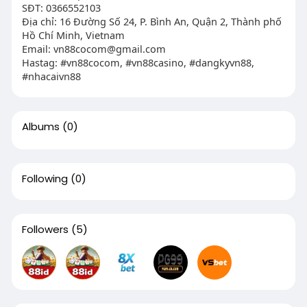
SĐT: 0366552103
Địa chỉ: 16 Đường Số 24, P. Bình An, Quận 2, Thành phố
Hồ Chí Minh, Vietnam
Email:
vn88cocom@gmail.com
Hastag: #vn88cocom, #vn88casino, #dangkyvn88,
#nhacaivn88
Albums
(0)
Following
(0)
Followers
(5)