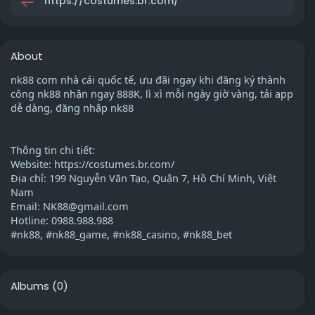
https://costumes.br.com/
About
nk88 com nhà cái quốc tế, ưu đãi ngay khi đăng ký thành
công nk88 nhận ngay 888K, lì xì mỗi ngày giờ vàng, tải app
dễ dàng, đăng nhập nk88
Thông tin chi tiết:
Website: https://costumes.br.com/
Địa chỉ: 199 Nguyễn Văn Tạo, Quận 7, Hồ Chí Minh, Việt
Nam
Email:
NK88@gmail.com
Hotline: 0988.988.988
#nk88, #nk88_game, #nk88_casino, #nk88_bet
Albums
(0)