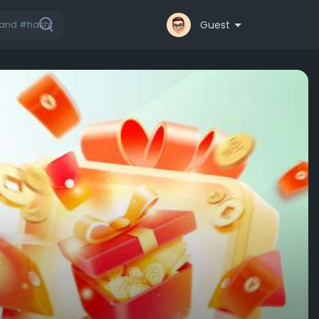
Guest