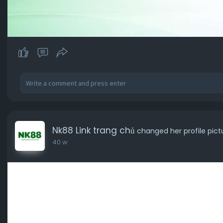
Nk88 Link trang chủ
changed her profile pict
40 w